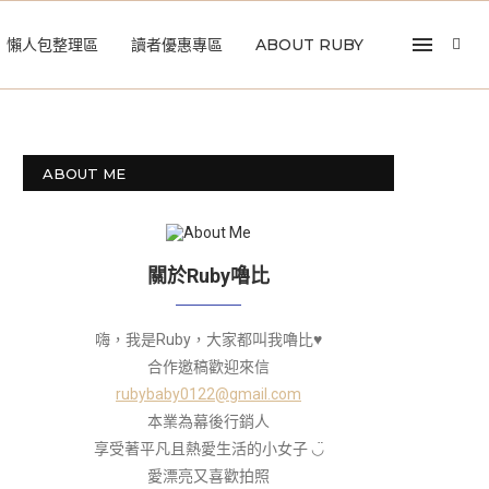
懶人包整理區
讀者優惠專區
ABOUT RUBY
ABOUT ME
關於Ruby嚕比
嗨，我是Ruby，大家都叫我嚕比♥
合作邀稿歡迎來信
rubybaby0122@gmail.com
本業為幕後行銷人
享受著平凡且熱愛生活的小女子 ◡̈
愛漂亮又喜歡拍照