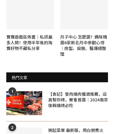
寶寶遊戲區佈置｜私訊最
月子中心 怎麼選？媽咪精
多人問！使用半年後的淘
選6家新北月中參觀心得
寶好物不藏私分享
｜房型、設施、醫護總整
理
熱門文章
1
【食記】發肉燒肉餐酒推薦，店
員幫你烤，聚會首選｜2024南京
復興燒烤必吃
2
粥起菜單 最新版，用白粥煮火