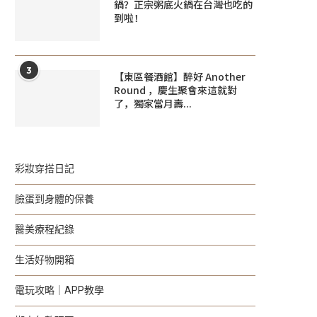
鍋？正宗粥底火鍋在台灣也吃的
到啦！
3
【東區餐酒館】醉好 Another
Round ，慶生聚會來這就對
了，獨家當月壽...
彩妝穿搭日記
臉蛋到身體的保養
醫美療程紀錄
生活好物開箱
電玩攻略｜APP教學