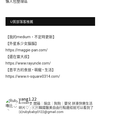
懶人包整理區
U質部落客推薦
【我的medium，不定時更新】
【外星系少女腦腦】
https://maggie-pan.com/
【還在雷大叔】
https://www.rayuncle.com/
【恩平方的食旅 • 萌寵 • 生活】
https://www.n-square0314.com/
yang1.22
ᴮᴸᴼᴳᴳᴱᴿ🎐
開箱┆探店┆狗狗┆嬰兒
拼湊快樂生活
碎片♡ ̖́-
🇰🇷韓國醫美自由行點連結就可以看到了
✉️rubybaby0122@gmail.com