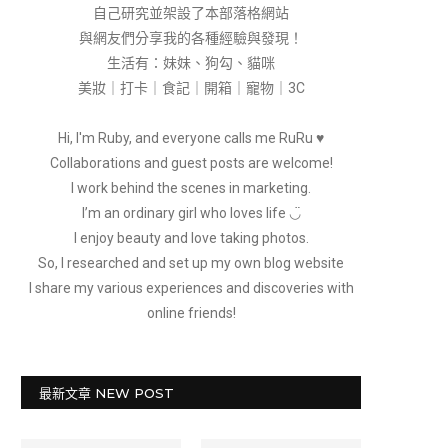
自己研究並架設了本部落格網站
與網友們分享我的各種經驗與發現！
生活有：妹妹、狗勾、貓咪
美妝｜打卡｜食記｜開箱｜寵物｜3C
Hi, I'm Ruby, and everyone calls me RuRu ♥
Collaborations and guest posts are welcome!
I work behind the scenes in marketing.
I’m an ordinary girl who loves life ◡̈
I enjoy beauty and love taking photos.
So, I researched and set up my own blog website
I share my various experiences and discoveries with
online friends!
最新文章 NEW POST