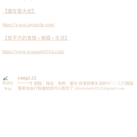
【還在雷大叔】
https://www.rayuncle.com/
【恩平方的食旅 • 萌寵 • 生活】
https://www.n-square0314.com/
yang1.22
ᴮᴸᴼᴳᴳᴱᴿ🎐
開箱┆探店┆狗狗┆嬰兒
拼湊快樂生活碎片♡ ̖́-
🇰🇷韓國
醫美自由行點連結就可以看到了
✉️rubybaby0122@gmail.com