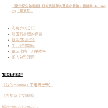
【國父紀念館餐廳】好吃到跳舞的豐盛小餐館，豬跳舞 Dancing
Pig！附完整...
彩妝穿搭日記
臉蛋到身體的保養
醫美療程紀錄
生活好物開箱
電玩攻略｜APP教學
懶人包整理區
U質部落客推薦
【我的medium，不定時更新】
【外星系少女腦腦】
https://maggie-pan.com/