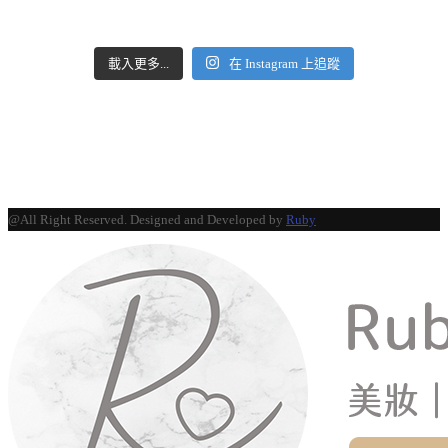
載入更多...
在 Instagram 上追蹤
@All Right Reserved. Designed and Developed by
Ruby