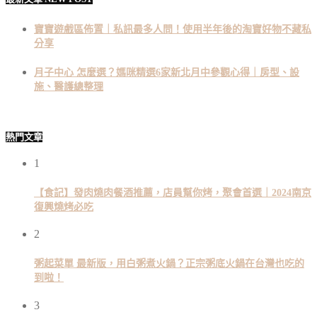
寶寶遊戲區佈置｜私訊最多人問！使用半年後的淘寶好物不藏私
分享
月子中心 怎麼選？媽咪精選6家新北月中參觀心得｜房型、設
施、醫護總整理
熱門文章
1
【食記】發肉燒肉餐酒推薦，店員幫你烤，聚會首選｜2024南京
復興燒烤必吃
2
粥起菜單 最新版，用白粥煮火鍋？正宗粥底火鍋在台灣也吃的
到啦！
3