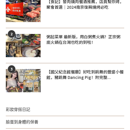
【食記】發肉燒肉餐酒推薦，店員幫你烤，
聚會首選｜2024南京復興燒烤必吃
2
粥起菜單 最新版，用白粥煮火鍋？正宗粥
底火鍋在台灣也吃的到啦！
3
【國父紀念館餐廳】好吃到跳舞的豐盛小餐
館，豬跳舞 Dancing Pig！附完整...
彩妝穿搭日記
臉蛋到身體的保養