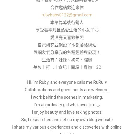
嗨，我是Ruby，大家都叫我嚕比♥
合作邀稿歡迎來信
rubybaby0122@gmail.com
本業為幕後行銷人
享受著平凡且熱愛生活的小女子 ◡̈
愛漂亮又喜歡拍照
自己研究並架設了本部落格網站
與網友們分享我的各種經驗與發現！
生活有：妹妹、狗勾、貓咪
美妝｜打卡｜食記｜開箱｜寵物｜3C
Hi, I'm Ruby, and everyone calls me RuRu ♥
Collaborations and guest posts are welcome!
I work behind the scenes in marketing.
I’m an ordinary girl who loves life ◡̈
I enjoy beauty and love taking photos.
So, I researched and set up my own blog website
I share my various experiences and discoveries with online