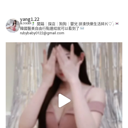
yang1.22
ᴮᴸᴼᴳᴳᴱᴿ
開箱┆探店┆狗狗┆嬰兒
拼湊快樂生活碎片♡ ̖́-
韓國醫美自由行點連結就可以看到了
rubybaby0122@gmail.com