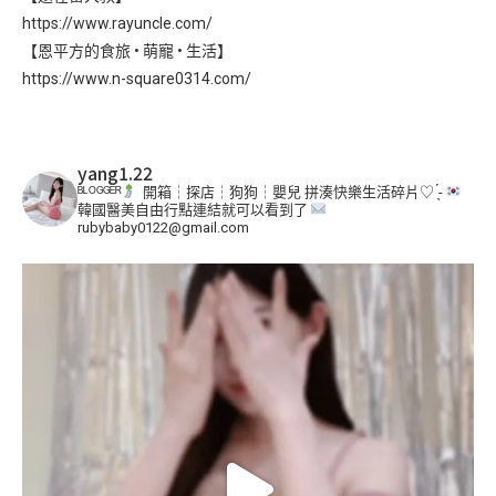
https://www.rayuncle.com/
【恩平方的食旅 • 萌寵 • 生活】
https://www.n-square0314.com/
yang1.22
ᴮᴸᴼᴳᴳᴱᴿ
開箱┆探店┆狗狗┆嬰兒
拼湊快樂生活碎片♡ ̖́-
韓國醫美自由行點連結就可以看到了
rubybaby0122@gmail.com