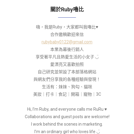
關於Ruby嚕比
嗨，我是Ruby，大家都叫我嚕比♥
合作邀稿歡迎來信
rubybaby0122@gmail.com
本業為幕後行銷人
享受著平凡且熱愛生活的小女子 ◡̈
愛漂亮又喜歡拍照
自己研究並架設了本部落格網站
與網友們分享我的各種經驗與發現！
生活有：妹妹、狗勾、貓咪
美妝｜打卡｜食記｜開箱｜寵物｜3C
Hi, I'm Ruby, and everyone calls me RuRu ♥
Collaborations and guest posts are welcome!
I work behind the scenes in marketing.
I’m an ordinary girl who loves life ◡̈