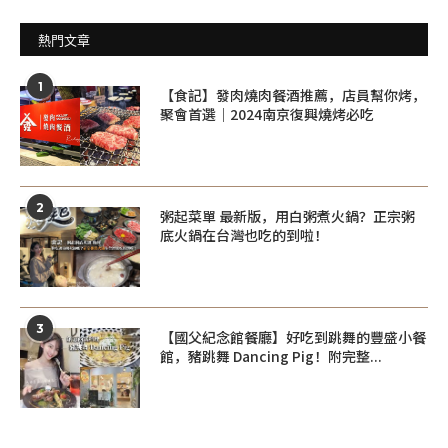
熱門文章
1
【食記】發肉燒肉餐酒推薦，店員幫你烤，
聚會首選｜2024南京復興燒烤必吃
2
粥起菜單 最新版，用白粥煮火鍋？正宗粥
底火鍋在台灣也吃的到啦！
3
【國父紀念館餐廳】好吃到跳舞的豐盛小餐
館，豬跳舞 Dancing Pig！附完整...