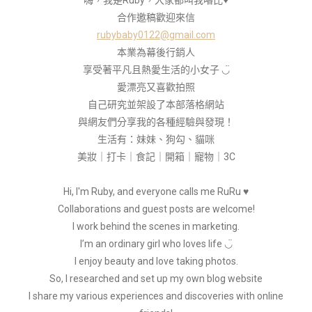
嗨，我是Ruby，大家都叫我嚕比♥
合作邀稿歡迎來信
rubybaby0122@gmail.com
本業為幕後行銷人
享受著平凡且熱愛生活的小女子 ◡̈
愛漂亮又喜歡拍照
自己研究並架設了本部落格網站
與網友們分享我的各種經驗與發現！
生活有：妹妹、狗勾、貓咪
美妝｜打卡｜食記｜開箱｜寵物｜3C
Hi, I'm Ruby, and everyone calls me RuRu ♥
Collaborations and guest posts are welcome!
I work behind the scenes in marketing.
I’m an ordinary girl who loves life ◡̈
I enjoy beauty and love taking photos.
So, I researched and set up my own blog website
I share my various experiences and discoveries with online