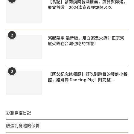
【食記】發肉燒肉餐酒推薦，店員幫你烤，
聚會首選｜2024南京復興燒烤必吃
2
粥起菜單 最新版，用白粥煮火鍋？正宗粥
底火鍋在台灣也吃的到啦！
3
【國父紀念館餐廳】好吃到跳舞的豐盛小餐
館，豬跳舞 Dancing Pig！附完整...
彩妝穿搭日記
臉蛋到身體的保養