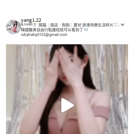
yang1.22
ᴮᴸᴼᴳᴳᴱᴿ
開箱┆探店┆狗狗┆嬰兒
拼湊快樂生活碎片♡ ̖́-
韓國醫美自由行點連結就可以看到了
rubybaby0122@gmail.com