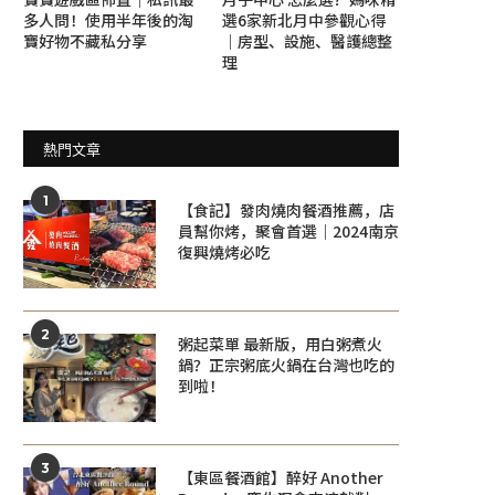
多人問！使用半年後的淘
選6家新北月中參觀心得
寶好物不藏私分享
｜房型、設施、醫護總整
理
熱門文章
1
【食記】發肉燒肉餐酒推薦，店
員幫你烤，聚會首選｜2024南京
復興燒烤必吃
2
粥起菜單 最新版，用白粥煮火
鍋？正宗粥底火鍋在台灣也吃的
到啦！
3
【東區餐酒館】醉好 Another