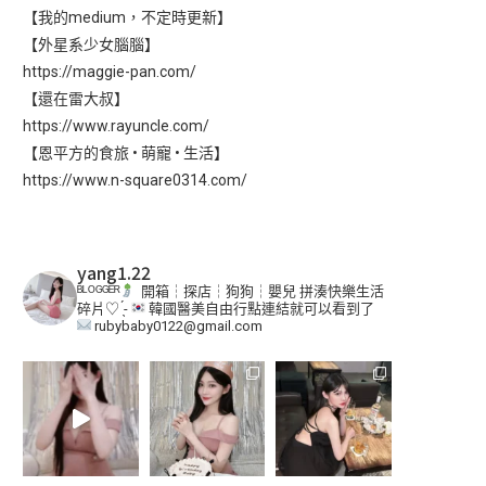
【我的medium，不定時更新】
【外星系少女腦腦】
https://maggie-pan.com/
【還在雷大叔】
https://www.rayuncle.com/
【恩平方的食旅 • 萌寵 • 生活】
https://www.n-square0314.com/
yang1.22
ᴮᴸᴼᴳᴳᴱᴿ
開箱┆探店┆狗狗┆嬰兒
拼湊快樂生活
碎片♡ ̖́-
韓國醫美自由行點連結就可以看到了
rubybaby0122@gmail.com