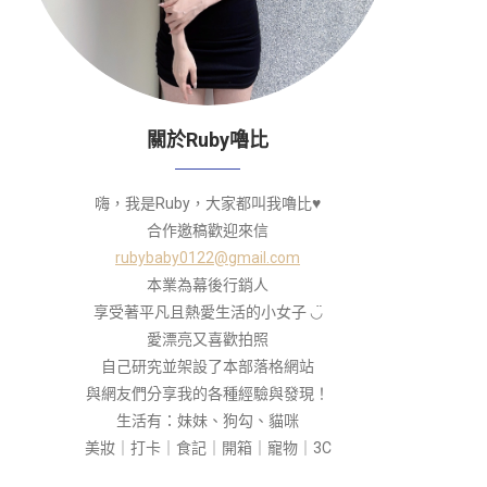
關於Ruby嚕比
嗨，我是Ruby，大家都叫我嚕比♥
合作邀稿歡迎來信
rubybaby0122@gmail.com
本業為幕後行銷人
享受著平凡且熱愛生活的小女子 ◡̈
愛漂亮又喜歡拍照
自己研究並架設了本部落格網站
與網友們分享我的各種經驗與發現！
生活有：妹妹、狗勾、貓咪
美妝｜打卡｜食記｜開箱｜寵物｜3C