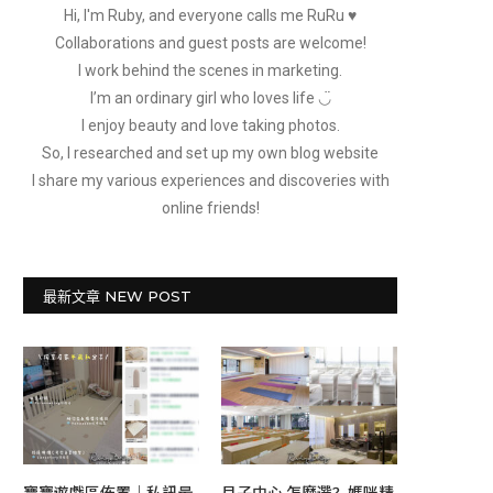
Hi, I'm Ruby, and everyone calls me RuRu ♥
Collaborations and guest posts are welcome!
I work behind the scenes in marketing.
I’m an ordinary girl who loves life ◡̈
I enjoy beauty and love taking photos.
So, I researched and set up my own blog website
I share my various experiences and discoveries with
online friends!
最新文章 NEW POST
寶寶遊戲區佈置｜私訊最
月子中心 怎麼選？媽咪精