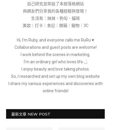
自己研究並架設了本部落格網站
與網友們分享我的各種經驗與發現！
生活有：妹妹、狗勾、貓咪
美妝｜打卡｜食記｜開箱｜寵物｜3C
Hi, I'm Ruby, and everyone calls me RuRu ♥
Collaborations and guest posts are welcome!
I work behind the scenes in marketing.
I’m an ordinary girl who loves life ◡̈
I enjoy beauty and love taking photos.
So, I researched and set up my own blog website
I share my various experiences and discoveries with
online friends!
最新文章 NEW POST