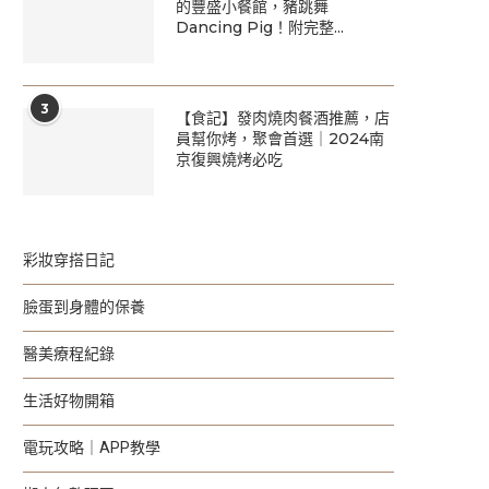
的豐盛小餐館，豬跳舞
Dancing Pig！附完整...
3
【食記】發肉燒肉餐酒推薦，店
員幫你烤，聚會首選｜2024南
京復興燒烤必吃
彩妝穿搭日記
臉蛋到身體的保養
醫美療程紀錄
生活好物開箱
電玩攻略｜APP教學