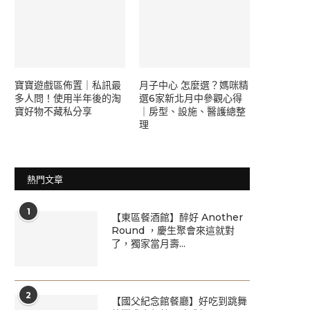
寶寶遊戲區佈置｜私訊最
月子中心 怎麼選？媽咪精
多人問！使用半年後的淘
選6家新北月中參觀心得
寶好物不藏私分享
｜房型、設施、醫護總整
理
熱門文章
1
【東區餐酒館】醉好 Another
Round ，慶生聚會來這就對
了，獨家當月壽...
2
【國父紀念館餐廳】好吃到跳舞