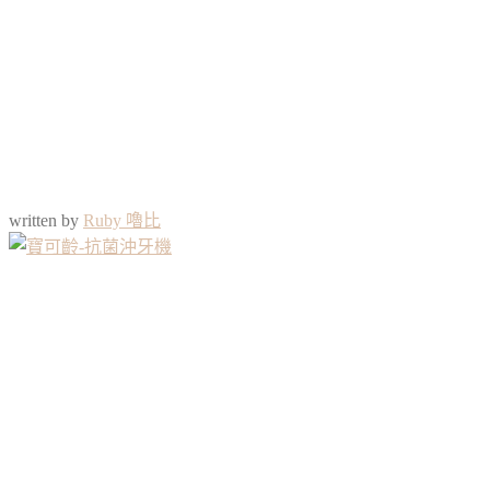
written by
Ruby 嚕比