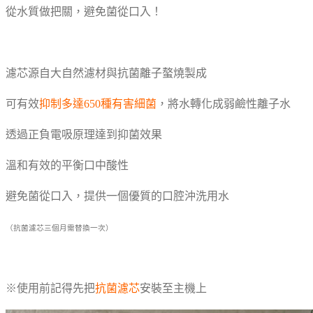
從水質做把關，避免菌從口入！
濾芯源自大自然濾材與抗菌離子螯燒製成
可有效
抑制多達650種有害細菌
，將水轉化成弱鹼性離子水
透過正負電吸原理達到抑菌效果
溫和有效的平衡口中酸性
避免菌從口入，提供一個優質的口腔沖洗用水
（抗菌濾芯三個月需替換一次）
※使用前記得先把
抗菌濾芯
安裝至主機上