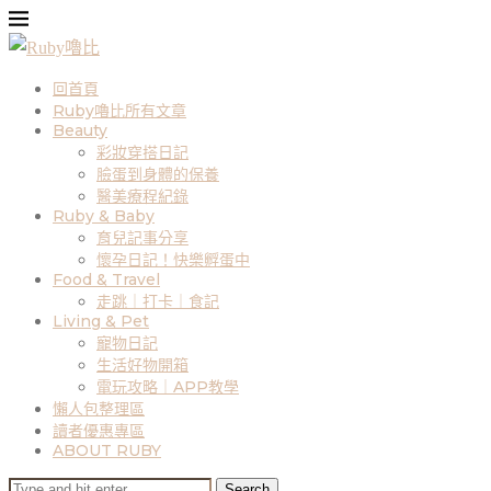
回首頁
Ruby嚕比所有文章
Beauty
彩妝穿搭日記
臉蛋到身體的保養
醫美療程紀錄
Ruby & Baby
育兒記事分享
懷孕日記！快樂孵蛋中
Food & Travel
走跳｜打卡｜食記
Living & Pet
寵物日記
生活好物開箱
電玩攻略｜APP教學
懶人包整理區
讀者優惠專區
ABOUT RUBY
Search