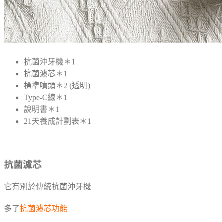
抗菌沖牙機＊1
抗菌濾芯＊1
標準噴頭＊2 (透明)
Type-C線＊1
說明書＊1
21天養成計劃表＊1
抗菌濾芯
它有別於傳統抗菌沖牙機
多了
抗菌濾芯功能