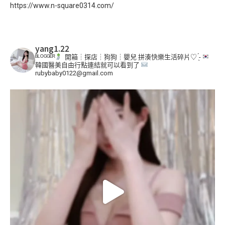
https://www.n-square0314.com/
yang1.22
ᴮᴸᴼᴳᴳᴱᴿ
開箱┆探店┆狗狗┆嬰兒
拼湊快樂生活碎片♡ ̖́-
韓國醫美自由行點連結就可以看到了
rubybaby0122@gmail.com