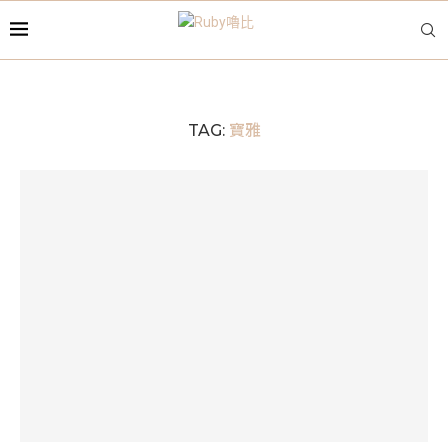
寶雅
TAG: