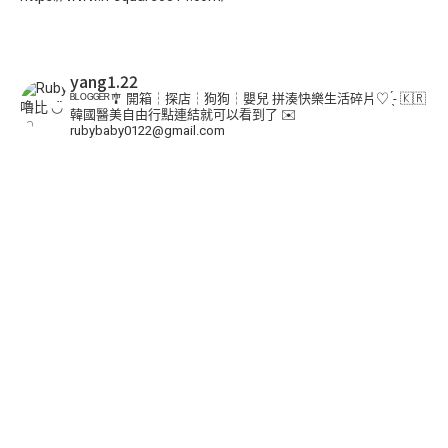
yang1.22
ᴮᴸᴼᴳᴳᴱᴿ🎐
開箱┆探店┆狗狗┆嬰兒
拼湊快樂生活碎片♡ ̖́-
🇰🇷
韓國醫美自由行點連結就可以看到了
✉️
rubybaby0122@gmail.com